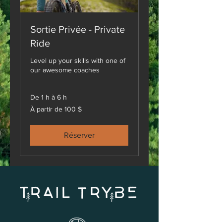
Sortie Privée - Private
Ride
Level up your skills with one of
our awesome coaches
De 1 h à 6 h
À
À partir de 100 $
partir
de
100 dollars
canadiens
Réserver