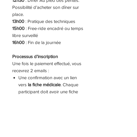
12h30
: Dîner Au pied des pentes.
Possibilité d’acheter son dîner sur
place.
13h00
: Pratique des techniques
15h00
: Free-ride encadré ou temps
libre surveillé
16h00
: Fin de la journée
Processus d’inscription
Une fois le paiement effectué, vous
recevrez 2 emails :
Une confirmation avec un lien
vers
la fiche médicale
. Chaque
participant doit avoir une fiche
remplie à son nom afin de
finaliser l’inscription.
Un
numéro de confirmation
.
Conservez bien ce numéro.
Si vous souhaitez inscrire votre
enfant à des activités