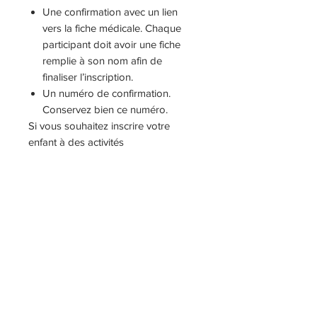
Une confirmation avec un lien
vers la fiche médicale. Chaque
participant doit avoir une fiche
remplie à son nom afin de
finaliser l’inscription.
Un numéro de confirmation.
Conservez bien ce numéro.
Si vous souhaitez inscrire votre
enfant à des activités
supplémentaires, retournez à la
page d'inscription et ajoutez les
activités désirées à votre panier
avant de finaliser votre paiement.
Vous pouvez faire l’inscription de
plusieurs enfants d’un coup, mais il
est important que chaque participant
ait sa propre fiche médicale.