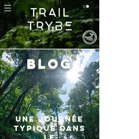
BLOG
Une journée
typique dans
le